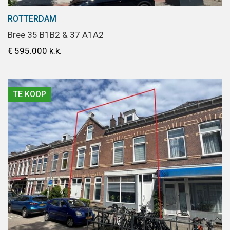
ROTTERDAM
Bree 35 B1B2 & 37 A1A2
€ 595.000 k.k.
TE KOOP