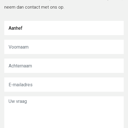
neem dan contact met ons op.
kadastraal gesplitst. Het betreft dus één kadastraal
nummer voor de vier woningen.
De vier woningen zijn als volgt ingedeeld/verhuurd:
Aanhef
e
Nr. 35B1 betreft een woning op de gehele 1
e
verdieping en halve 3
verdieping (metrage
conform BAG Viewer 80 m²) en is verhuurd voor
€ 333,99 per maand
(inclusief de huurverhoging
per 1 juli 2026). Deze woning is reeds langdurig
verhuurd (voorafgaand aan aankoop door
verkoper) en er is geen huurovereenkomst
e
aanwezig. De halve 3
verdieping is bereikbaar
middels een trap die gedeeld wordt met nr.
35B2. Deze woning is gedateerd maar wel
netjes. Zolder van nr. 35B1 is niet