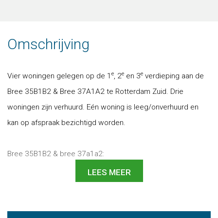
Omschrijving
e
e
e
Vier woningen gelegen op de 1
, 2
en 3
verdieping aan de
Bree 35B1B2 & Bree 37A1A2 te Rotterdam Zuid. Drie
woningen zijn verhuurd. Eén woning is leeg/onverhuurd en
kan op afspraak bezichtigd worden.
Bree 35B1B2 & bree 37a1a2:
LEES MEER
e
e
e
Vier woningen gelegen op de 1
, 2
en 3
verdieping
aan de Bree 35B1B2-37A1A2. De winkel-
kantoorruimten op de begane grond behoren niet tot