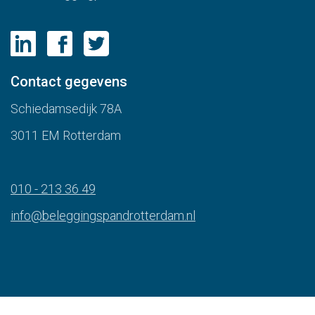
woningen;
Akte van levering aankoop door verkoper en bewijs van
eigendom;
Contact gegevens
Diverse VVE stukken (maandfactuur VVE en
Schiedamsedijk 78A
jaarrekeningen);
Diverse offertes/facturen onderhoud/renovaties;
3011 EM Rotterdam
Diverse splitsingsvergunningen, splitsingsakte en
onttrekkingsvergunning.
010 - 213 36 49
info@beleggingspandrotterdam.nl
Vraagprijs
De vraagprijs bedraagt € 595.000, - k.k..