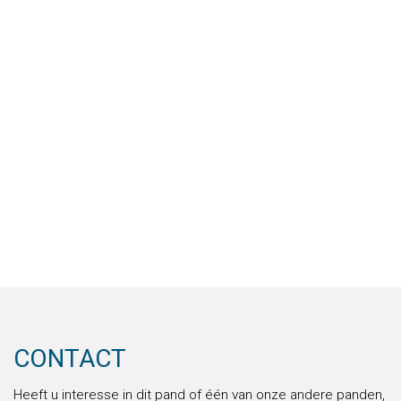
achtergevel en dak) verkeert dus in een goede tot zeer
goede staat van onderhoud. Het dak op nr. 37 is niet
vervangen aangezien dit nog als goed werd
beoordeeld.
De Vereniging van Eigenaren wordt beheerd door
VVE010. De maandelijkse bijdrage voor de
VVE
voor de
4 woningen gezamenlijk bedraagt
€ 365,-
en is als
volgt onderverdeeld:
VVE bijdrage nr. 35B1 en 35B2 € 182,50;
VVE bijdrage nr. 37A1 en 37A2 € 182,50;
Maandnota’s van VVE bijdrage zijn beschikbaar op
aanvraag.
CONTACT
Nr. 35B1, 35B2, 37A1 en 37A2 betreffen vier
Heeft u interesse in dit pand of één van onze andere panden,
gemeentelijke adressen, echter zijn de woningen niet