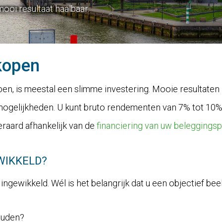
ooi resultaat haalbaar.
kopen
n, is meestal een slimme investering. Mooie resultaten 
gelijkheden. U kunt bruto rendementen van 7% tot 10% o
eraard afhankelijk van de
financiering van uw beleggings
WIKKELD?
t ingewikkeld. Wél is het belangrijk dat u een objectief b
ouden?