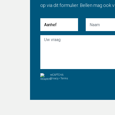
op via dit formulier. Bellen mag ook 
Aanhef
reCAPTCHA
Privacy
•
Terms