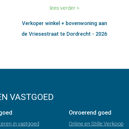
lees verder >
Verkoper winkel + bovenwoning aan
de Vriesestraat te Dordrecht - 2026
EN VASTGOED
goed
Onroerend goed
teren in vastgoed
Online en Stille Verkoop