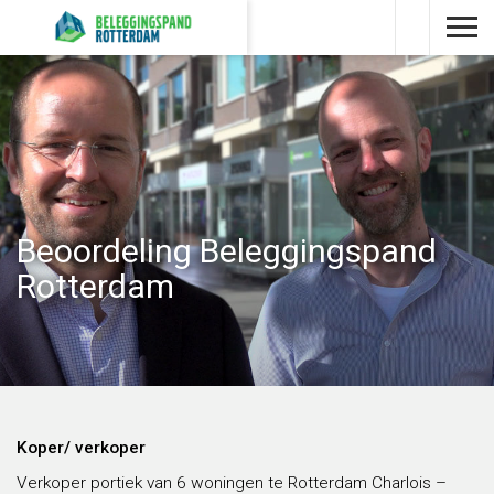
Beoordeling Beleggingspand
Rotterdam
Koper/ verkoper
Verkoper portiek van 6 woningen te Rotterdam Charlois –