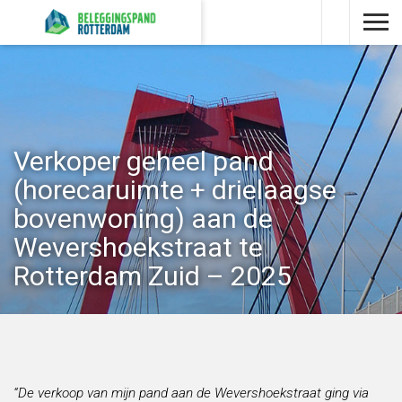
Verkoper geheel pand
(horecaruimte + drielaagse
bovenwoning) aan de
Wevershoekstraat te
Rotterdam Zuid – 2025
“De verkoop van mijn pand aan de Wevershoekstraat ging via