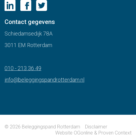
Contact gegevens
Schiedamsedijk 78A
3011 EM Rotterdam
010 - 213 36 49
info@beleggingspandrotterdam.nl
© 2026 Beleggingspand Rotterdam
Disclaimer
Website
OGonline
&
Proven Context