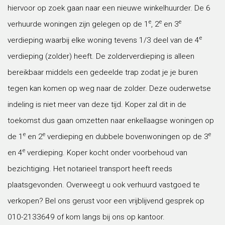
hiervoor op zoek gaan naar een nieuwe winkelhuurder. De 6
e
e
e
verhuurde woningen zijn gelegen op de 1
, 2
en 3
e
verdieping waarbij elke woning tevens 1/3 deel van de 4
verdieping (zolder) heeft. De zolderverdieping is alleen
bereikbaar middels een gedeelde trap zodat je je buren
tegen kan komen op weg naar de zolder. Deze ouderwetse
indeling is niet meer van deze tijd. Koper zal dit in de
toekomst dus gaan omzetten naar enkellaagse woningen op
e
e
e
de 1
en 2
verdieping en dubbele bovenwoningen op de 3
e
en 4
verdieping. Koper kocht onder voorbehoud van
bezichtiging. Het notarieel transport heeft reeds
plaatsgevonden. Overweegt u ook verhuurd vastgoed te
verkopen? Bel ons gerust voor een vrijblijvend gesprek op
010-2133649 of kom langs bij ons op kantoor.