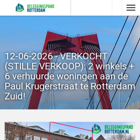
12-06-2026 - VERKOCHT
(STILLE VERKOOP): 2 winkels +
6 verhuurde woningen aan de
Paul Krugerstraat te Rotterdam
Zuid!